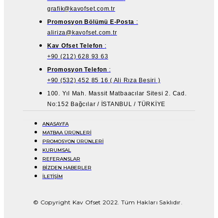
grafik@kavofset.com.tr
Promosyon Bölümü E-Posta
:
aliriza@kavofset.com.tr
Kav Ofset Telefon
:
+90 (212) 628 93 63
Promosyon Telefon
:
+90 (532) 452 85 16 ( Ali Rıza Besiri )
100. Yıl Mah. Massit Matbaacılar Sitesi 2. Cad.
No:152 Bağcılar / İSTANBUL / TÜRKİYE
ANASAYFA
MATBAA ÜRÜNLERİ
PROMOSYON ÜRÜNLERİ
KURUMSAL
REFERANSLAR
BİZDEN HABERLER
İLETİŞİM
© Copyright Kav Ofset 2022. Tüm Hakları Saklıdır.