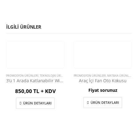
İLGILI ÜRÜNLER
PROMOSYON ÜRÜNLERİ
,
TEKNOLOJIK ÜRÜNLER
PROMOSYON ÜRÜNLERİ
,
MATBAA ÜRÜNLERI
3’ü 1 Arada Katlanabilir Wireless Şarj Cihazı
Araç İçi Fan Oto Kokusu
Fiyat sorunuz
850,00 TL + KDV
ÜRÜN DETAYLARI
ÜRÜN DETAYLARI