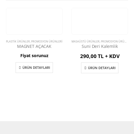
PLASTIK ÜRÜNLER
,
PROMOSYON ÜRÜNLERİ
MASAÜSTÜ ÜRÜNLER
,
PROMOSYON ÜRÜNLERİ
MAGNET AÇACAK
Suni Deri Kalemlik
Fiyat sorunuz
290,00 TL + KDV
ÜRÜN DETAYLARI
ÜRÜN DETAYLARI