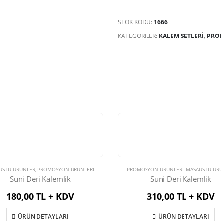
STOK KODU:
1666
KATEGORILER:
KALEM SETLERI
,
PRO
ÜSTÜ ÜRÜNLER
,
PROMOSYON ÜRÜNLERİ
PROMOSYON ÜRÜNLERİ
,
MASAÜSTÜ ÜR
Suni Deri Kalemlik
Suni Deri Kalemlik
180,00 TL + KDV
310,00 TL + KDV
ÜRÜN DETAYLARI
ÜRÜN DETAYLARI