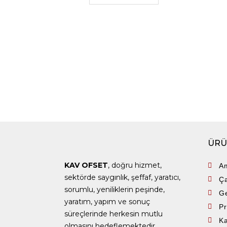
ÜRÜ
KAV OFSET
, doğru hizmet,
Am
sektörde saygınlık, şeffaf, yaratıcı,
Ça
sorumlu, yeniliklerin peşinde,
Ge
yaratım, yapım ve sonuç
P
süreçlerinde herkesin mutlu
Ka
olmasını hedeflemektedir.