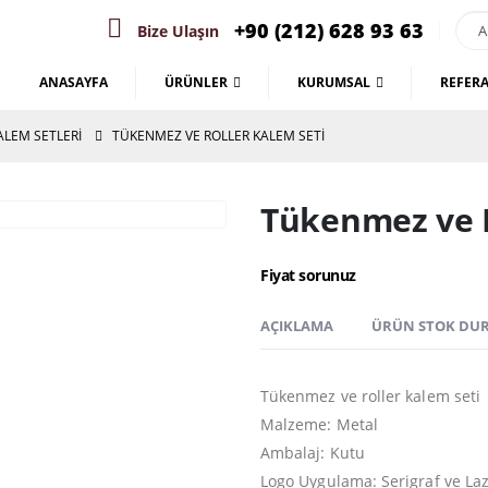
+90 (212) 628 93 63
Bize Ulaşın
ANASAYFA
ÜRÜNLER
KURUMSAL
REFER
ALEM SETLERI
TÜKENMEZ VE ROLLER KALEM SETI
Tükenmez ve R
Fiyat sorunuz
AÇIKLAMA
ÜRÜN STOK DU
Tükenmez ve roller kalem seti
Malzeme: Metal
Ambalaj: Kutu
Logo Uygulama: Serigraf ve Laz