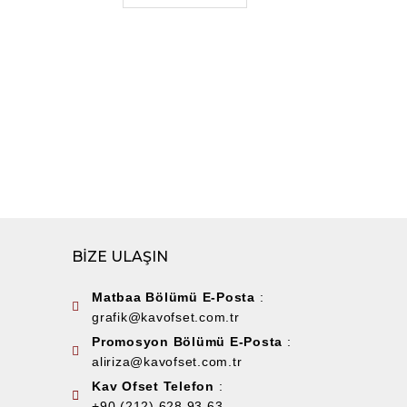
PROMOSYON 
Sun
290
BİZE ULAŞIN
Matbaa Bölümü E-Posta
:
grafik@kavofset.com.tr
Promosyon Bölümü E-Posta
:
aliriza@kavofset.com.tr
Kav Ofset Telefon
:
+90 (212) 628 93 63