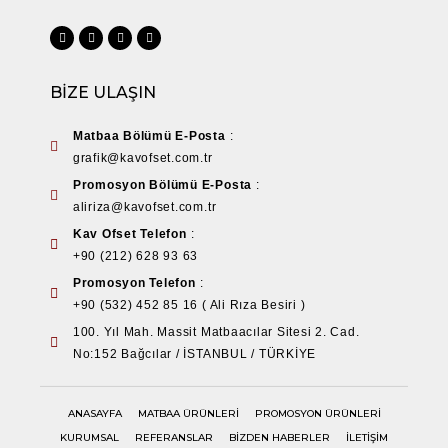
BİZE ULAŞIN
Matbaa Bölümü E-Posta
:
grafik@kavofset.com.tr
Promosyon Bölümü E-Posta
:
aliriza@kavofset.com.tr
Kav Ofset Telefon
:
+90 (212) 628 93 63
Promosyon Telefon
:
+90 (532) 452 85 16 ( Ali Rıza Besiri )
100. Yıl Mah. Massit Matbaacılar Sitesi 2. Cad.
No:152 Bağcılar / İSTANBUL / TÜRKİYE
ANASAYFA
MATBAA ÜRÜNLERİ
PROMOSYON ÜRÜNLERİ
KURUMSAL
REFERANSLAR
BİZDEN HABERLER
İLETİŞİM