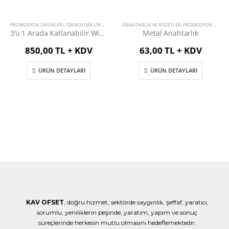
PROMOSYON ÜRÜNLERİ
,
TEKNOLOJIK ÜRÜNLER
ANAHTARLIK VE ROZETLER
,
PROMOSYON ÜRÜNLERİ
3’ü 1 Arada Katlanabilir Wireless Şarj Cihazı
Metal Anahtarlık
850,00 TL + KDV
63,00 TL + KDV
ÜRÜN DETAYLARI
ÜRÜN DETAYLARI
KAV OFSET
, doğru hizmet, sektörde saygınlık, şeffaf, yaratıcı,
sorumlu, yeniliklerin peşinde, yaratım, yapım ve sonuç
süreçlerinde herkesin mutlu olmasını hedeflemektedir.