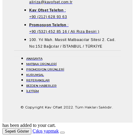
aliriza@kavofset.com.tr
Kav Ofset Telefon
:
+90 (212) 628 93 63
Promosyon Telefon
:
+90 (532) 452 85 16 ( Ali Rıza Besiri )
100. Yıl Mah. Massit Matbaacılar Sitesi 2. Cad.
No:152 Bağcılar / İSTANBUL / TÜRKİYE
ANASAYFA
MATBAA ÜRÜNLERİ
PROMOSYON ÜRÜNLERİ
KURUMSAL
REFERANSLAR
BİZDEN HABERLER
İLETİŞİM
© Copyright Kav Ofset 2022. Tüm Hakları Saklıdır.
has been added to your cart.
Çıkış yapmak
Sepeti Göster