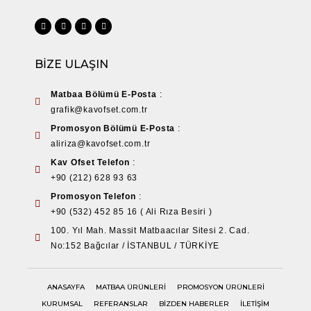
BİZE ULAŞIN
Matbaa Bölümü E-Posta
:
grafik@kavofset.com.tr
Promosyon Bölümü E-Posta
:
aliriza@kavofset.com.tr
Kav Ofset Telefon
:
+90 (212) 628 93 63
Promosyon Telefon
:
+90 (532) 452 85 16 ( Ali Rıza Besiri )
100. Yıl Mah. Massit Matbaacılar Sitesi 2. Cad.
No:152 Bağcılar / İSTANBUL / TÜRKİYE
ANASAYFA
MATBAA ÜRÜNLERİ
PROMOSYON ÜRÜNLERİ
KURUMSAL
REFERANSLAR
BİZDEN HABERLER
İLETİŞİM