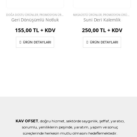
DOĞA DOSTU ÜRÜNLER
,
PROMOSYON ÜRÜNLERİ
MASAÜSTÜ ÜRÜNLER
,
PROMOSYON ÜRÜNLERİ
Geri Dönüşümlü Notluk
Suni Deri Kalemlik
155,00 TL + KDV
250,00 TL + KDV
ÜRÜN DETAYLARI
ÜRÜN DETAYLARI
KAV OFSET
, doğru hizmet, sektörde saygınlık, şeffaf, yaratıcı,
sorumlu, yeniliklerin peşinde, yaratım, yapım ve sonuç
süreçlerinde herkesin mutlu olmasını hedeflemektedir.