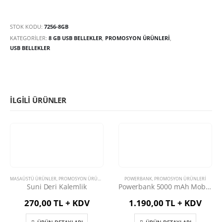
STOK KODU:
7256-8GB
KATEGORILER:
8 GB USB BELLEKLER
,
PROMOSYON ÜRÜNLERİ
,
USB BELLEKLER
İLGILI ÜRÜNLER
MASAÜSTÜ ÜRÜNLER
,
PROMOSYON ÜRÜNLERİ
POWERBANK
,
PROMOSYON ÜRÜNLERİ
Suni Deri Kalemlik
Powerbank 5000 mAh Mobil Şarj Cihazı
270,00 TL + KDV
1.190,00 TL + KDV