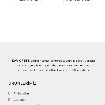
ÜRÜN DETAYLARI
ÜRÜN DETAYLARI
KAV OFSET
, doğru hizmet, sektörde saygınlık, şeffaf, yaratıcı,
sorumlu, yeniliklerin peşinde, yaratım, yapım ve sonuç
süreçlerinde herkesin mutlu olmasını hedeflemektedir.
ÜRÜNLERİMİZ
Ambalajlar
Çantalar