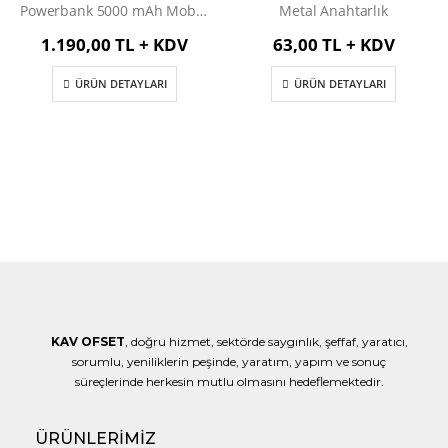
Powerbank 5000 mAh Mobil Şarj Cihazı
Metal Anahtarlık
1.190,00 TL + KDV
63,00 TL + KDV
ÜRÜN DETAYLARI
ÜRÜN DETAYLARI
KAV OFSET
, doğru hizmet, sektörde saygınlık, şeffaf, yaratıcı,
sorumlu, yeniliklerin peşinde, yaratım, yapım ve sonuç
süreçlerinde herkesin mutlu olmasını hedeflemektedir.
ÜRÜNLERİMİZ