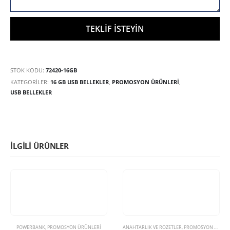
STOK KODU:
72420-16GB
KATEGORILER:
16 GB USB BELLEKLER
,
PROMOSYON ÜRÜNLERİ
,
USB BELLEKLER
İLGILI ÜRÜNLER
POWERBANK
,
PROMOSYON ÜRÜNLERİ
ANAHTARLIK VE ROZETLER
,
PROMOSYON ÜRÜNLERİ