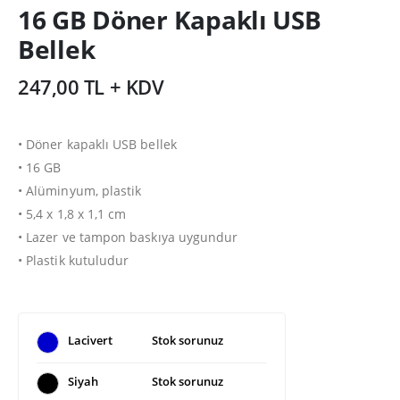
16 GB Döner Kapaklı USB
Bellek
247,00 TL + KDV
• Döner kapaklı USB bellek
• 16 GB
• Alüminyum, plastik
• 5,4 x 1,8 x 1,1 cm
• Lazer ve tampon baskıya uygundur
• Plastik kutuludur
Lacivert
Stok sorunuz
Siyah
Stok sorunuz