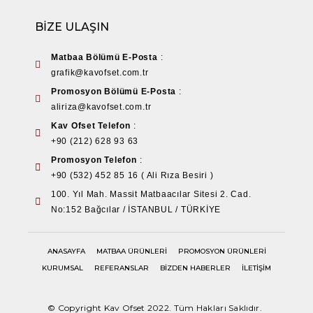
BİZE ULAŞIN
Matbaa Bölümü E-Posta
:
grafik@kavofset.com.tr
Promosyon Bölümü E-Posta
:
aliriza@kavofset.com.tr
Kav Ofset Telefon
:
+90 (212) 628 93 63
Promosyon Telefon
:
+90 (532) 452 85 16 ( Ali Rıza Besiri )
100. Yıl Mah. Massit Matbaacılar Sitesi 2. Cad.
No:152 Bağcılar / İSTANBUL / TÜRKİYE
ANASAYFA
MATBAA ÜRÜNLERİ
PROMOSYON ÜRÜNLERİ
KURUMSAL
REFERANSLAR
BİZDEN HABERLER
İLETİŞİM
© Copyright Kav Ofset 2022. Tüm Hakları Saklıdır.